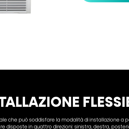
TALLAZIONE FLESSI
ale che può soddisfare la modalità di installazione a p
 disposte in quattro direzioni: sinistra, destra, posterio