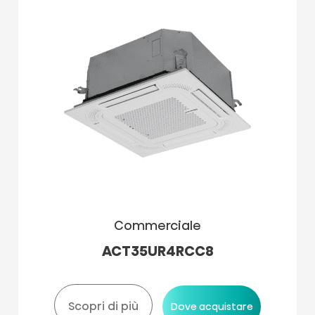
Sistemi Mono
Cassetta Round-flow
Ricevitore per comando remoto per modelli
canalizzabili
Sistemi Twin /Triple/Quadruple/Quintuple
Comando cablato
Cancella
Cerca
Commerciale
ACT35UR4RCC8
Scopri di più
Dove acquistare