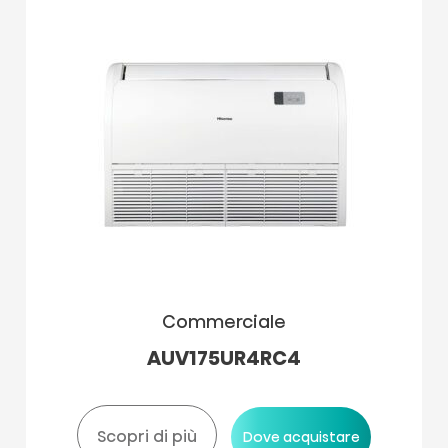
Commerciale
AUV175UR4RC4
Scopri di più
Dove acquistare