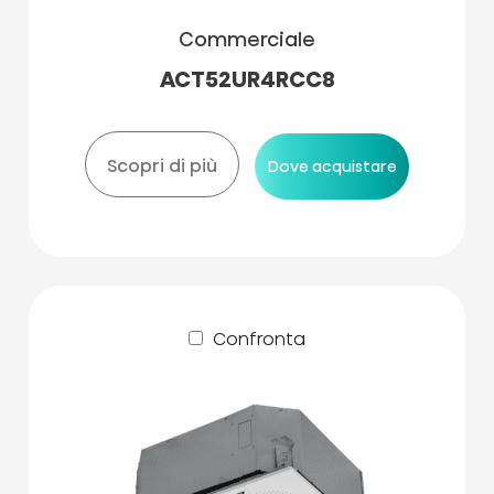
Commerciale
ACT52UR4RCC8
Scopri di più
Dove acquistare
Confronta