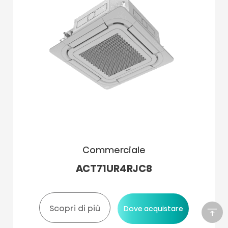
Commerciale
ACT71UR4RJC8
Scopri di più
Dove acquistare