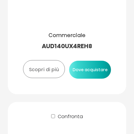
Commerciale
AUD140UX4REH8
Scopri di più
Dove acquistare
Confronta