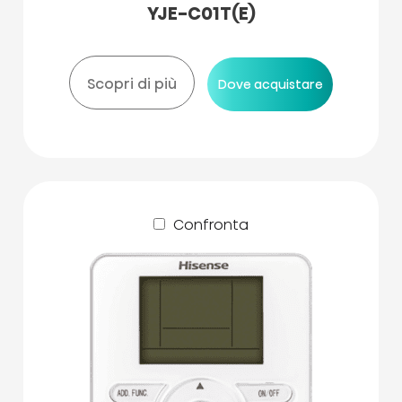
YJE-C01T(E)
Scopri di più
Dove acquistare
Confronta