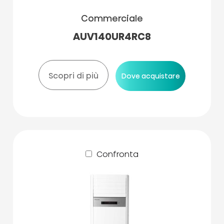
Commerciale
AUV140UR4RC8
Scopri di più
Dove acquistare
Confronta