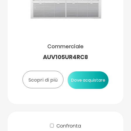
Commerciale
AUV105UR4RC8
Scopri di più
Dove acquistare
Confronta