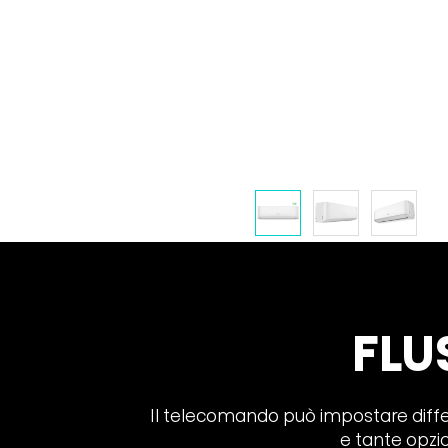
FLU
Il telecomando può impostare differen
e tante opzio