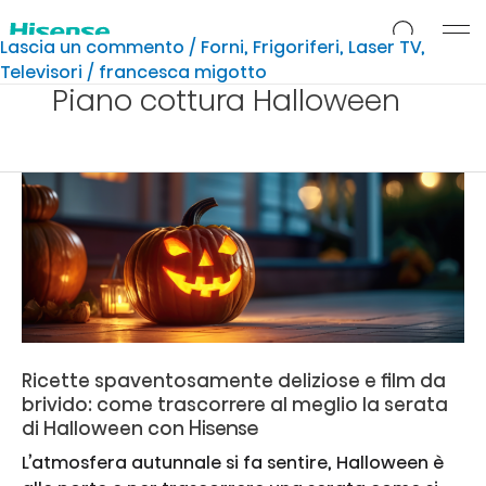
Vai
al
Lascia un commento
/
Forni
,
Frigoriferi
,
Laser TV
,
contenuto
Televisori
/
francesca migotto
Piano cottura Halloween
Ricette spaventosamente deliziose e film da
brivido: come trascorrere al meglio la serata
di Halloween con Hisense
L’atmosfera autunnale si fa sentire, Halloween è