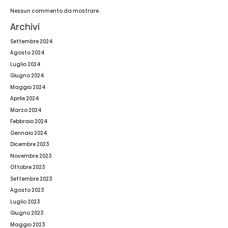
Halloween
Nessun commento da mostrare.
con
Archivi
Hisense
Settembre 2024
Agosto 2024
Luglio 2024
Giugno 2024
Maggio 2024
Aprile 2024
Marzo 2024
Febbraio 2024
Gennaio 2024
Dicembre 2023
Novembre 2023
Ottobre 2023
Settembre 2023
Agosto 2023
Luglio 2023
Giugno 2023
Maggio 2023