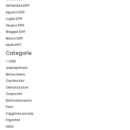
Settembre 2019
Agosto 2019
Luglio 2019
Giugno 2019
Maggio 2019
Marzo 2019
Aprile 2017
Categorie
— ULED
aspirapolvere
Bistecchiera
Cantine Vini
Climatizzatori
Corporate
Elettrodomestici
Forni
friggitrice ad aria
Frigoriferi
HVAC