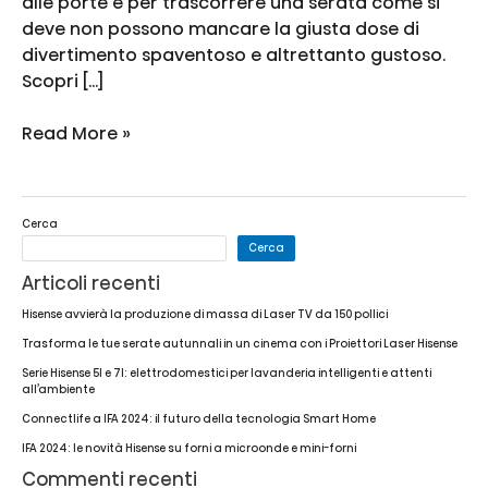
alle porte e per trascorrere una serata come si
deve non possono mancare la giusta dose di
divertimento spaventoso e altrettanto gustoso.
Scopri […]
Ricette
Read More »
spaventosamente
deliziose
e
Cerca
film
Cerca
da
Articoli recenti
brivido:
come
Hisense avvierà la produzione di massa di Laser TV da 150 pollici
trascorrere
Trasforma le tue serate autunnali in un cinema con i Proiettori Laser Hisense
al
Serie Hisense 5I e 7I: elettrodomestici per lavanderia intelligenti e attenti
meglio
all’ambiente
la
Connectlife a IFA 2024: il futuro della tecnologia Smart Home
serata
IFA 2024: le novità Hisense su forni a microonde e mini-forni
di
Commenti recenti