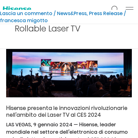
Vai
al
Lascia un commento
/
News&Press
,
Press Release
/
contenuto
francesca migotto
Rollable Laser TV
Hisense presenta le innovazioni rivoluzionarie
nell’ambito dei Laser TV al CES 2024
LAS VEGAS, 9 gennaio 2024 — Hisense, leader
mondiale nel settore dell’elettronica di consumo