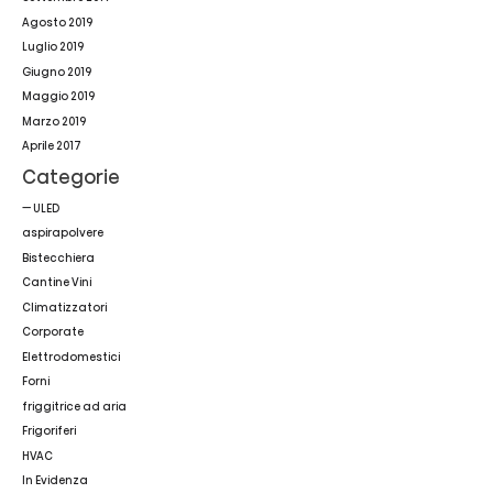
Agosto 2019
Luglio 2019
Giugno 2019
Maggio 2019
Marzo 2019
Aprile 2017
Categorie
— ULED
aspirapolvere
Bistecchiera
Cantine Vini
Climatizzatori
Corporate
Elettrodomestici
Forni
friggitrice ad aria
Frigoriferi
HVAC
In Evidenza