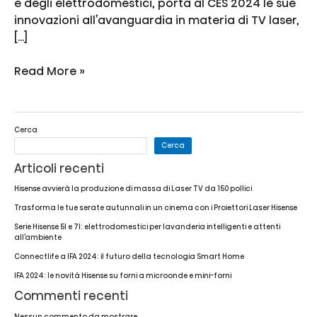
e degli elettrodomestici, porta al CES 2024 le sue
innovazioni all’avanguardia in materia di TV laser,
[…]
Hisense
Read More »
presenta
le
innovazioni
Cerca
rivoluzionarie
Cerca
nell’ambito
Articoli recenti
dei
Laser
Hisense avvierà la produzione di massa di Laser TV da 150 pollici
TV
Trasforma le tue serate autunnali in un cinema con i Proiettori Laser Hisense
al
Serie Hisense 5I e 7I: elettrodomestici per lavanderia intelligenti e attenti
CES
all’ambiente
2024
Connectlife a IFA 2024: il futuro della tecnologia Smart Home
IFA 2024: le novità Hisense su forni a microonde e mini-forni
Commenti recenti
Nessun commento da mostrare.