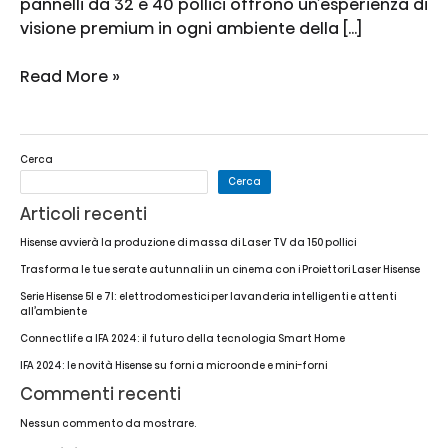
pannelli da 32 e 40 pollici offrono un’esperienza di
visione premium in ogni ambiente della […]
Hisense
Read More »
Serie
A5
porta
Cerca
la
Cerca
tecnologia
Articoli recenti
QLED
sugli
Hisense avvierà la produzione di massa di Laser TV da 150 pollici
Smart
Trasforma le tue serate autunnali in un cinema con i Proiettori Laser Hisense
TV
Serie Hisense 5I e 7I: elettrodomestici per lavanderia intelligenti e attenti
compatti
all’ambiente
Connectlife a IFA 2024: il futuro della tecnologia Smart Home
IFA 2024: le novità Hisense su forni a microonde e mini-forni
Commenti recenti
Nessun commento da mostrare.