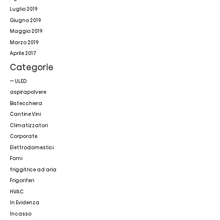
Luglio 2019
Giugno 2019
Maggio 2019
Marzo 2019
Aprile 2017
Categorie
— ULED
aspirapolvere
Bistecchiera
Cantine Vini
Climatizzatori
Corporate
Elettrodomestici
Forni
friggitrice ad aria
Frigoriferi
HVAC
In Evidenza
Incasso