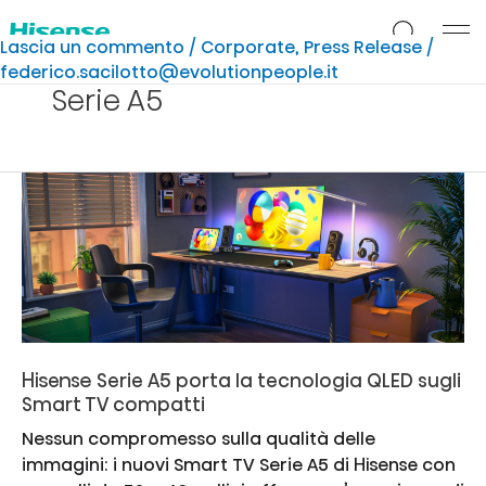
Vai
al
Lascia un commento
/
Corporate
,
Press Release
/
contenuto
federico.sacilotto@evolutionpeople.it
Serie A5
Hisense Serie A5 porta la tecnologia QLED sugli
Smart TV compatti
Nessun compromesso sulla qualità delle
immagini: i nuovi Smart TV Serie A5 di Hisense con