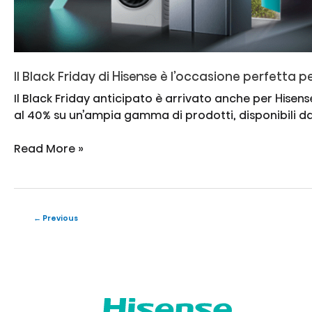
Il Black Friday di Hisense è l’occasione perfetta 
Il Black Friday anticipato è arrivato anche per Hisense
al 40% su un’ampia gamma di prodotti, disponibili dal
Il
Read More »
Black
Friday
di
Hisense
Post
←
Previous
è
pagination
l’occasione
perfetta
per
rinnovare