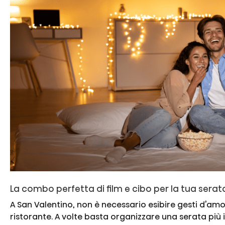
tuo
Carnevale
con
le
migliori
soluzioni
Hisense
La combo perfetta di film e cibo per la tua serat
A San Valentino, non è necessario esibire gesti d’am
ristorante. A volte basta organizzare una serata più 