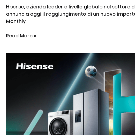
Hisense, azienda leader a livello globale nel settore 
annuncia oggi il raggiungimento di un nuovo importa
Monthly
Hisense
Read More »
raggiunge
il
primo
posto
nelle
spedizioni
TV
a
dicembre
2022
a
livello
globale