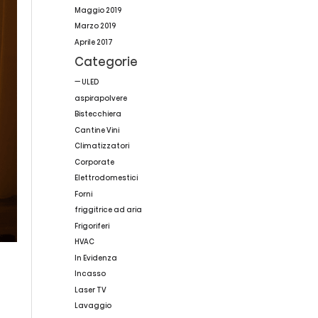
Maggio 2019
Marzo 2019
Aprile 2017
Categorie
— ULED
aspirapolvere
Bistecchiera
Cantine Vini
Climatizzatori
Corporate
Elettrodomestici
Forni
friggitrice ad aria
Frigoriferi
HVAC
In Evidenza
Incasso
Laser TV
Lavaggio