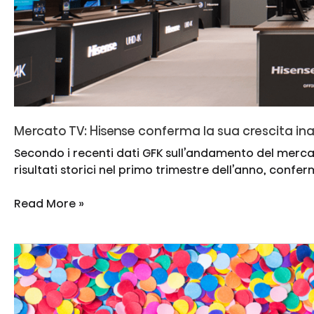
Mercato TV: Hisense conferma la sua crescita ina
Secondo i recenti dati GFK sull’andamento del merca
risultati storici nel primo trimestre dell’anno, conf
Mercato
Read More »
TV:
Hisense
conferma
la
sua
crescita