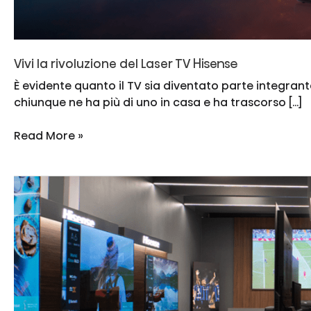
Vivi la rivoluzione del Laser TV Hisense
È evidente quanto il TV sia diventato parte integrante
chiunque ne ha più di uno in casa e ha trascorso […]
Vivi
Read More »
la
rivoluzione
del
Laser
TV
Hisense