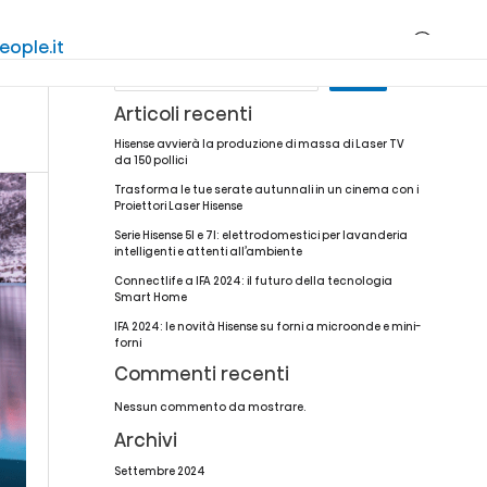
About Hisense
Supporto
Trova Negozi
ople.it
tionpeople.it
Cerca
Cerca
Articoli recenti
Hisense avvierà la produzione di massa di Laser TV
da 150 pollici
Trasforma le tue serate autunnali in un cinema con i
Proiettori Laser Hisense
Serie Hisense 5I e 7I: elettrodomestici per lavanderia
 di calore
i cottura
ortale
Bistecchiere
Programma
Cantine vini
Registrazione
Congelatori
intelligenti e attenti all’ambiente
nti tecnici
garanzia
prodotto
Connectlife a IFA 2024: il futuro della tecnologia
Smart Home
IFA 2024: le novità Hisense su forni a microonde e mini-
forni
Commenti recenti
Nessun commento da mostrare.
Archivi
Settembre 2024