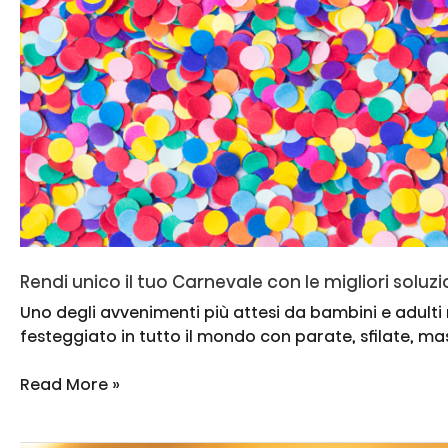
inarrestabile
Rendi unico il tuo Carnevale con le migliori soluzi
Uno degli avvenimenti più attesi da bambini e adulti
festeggiato in tutto il mondo con parate, sfilate, m
Rendi
Read More »
unico
il